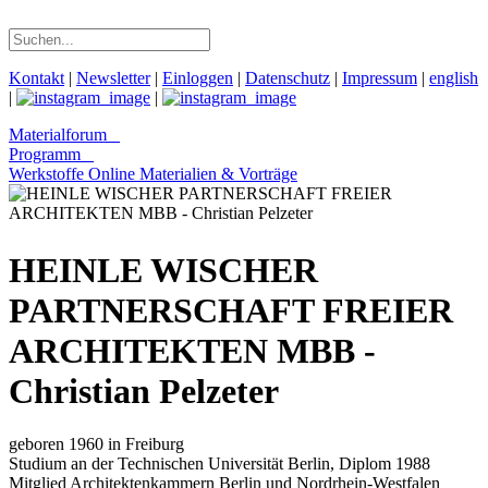
Kontakt
|
Newsletter
|
Einloggen
|
Datenschutz
|
Impressum
|
english
|
|
Materialforum
Programm
Werkstoffe Online
Materialien & Vorträge
HEINLE WISCHER
PARTNERSCHAFT FREIER
ARCHITEKTEN MBB -
Christian Pelzeter
geboren 1960 in Freiburg
Studium an der Technischen Universität Berlin, Diplom 1988
Mitglied Architektenkammern Berlin und Nordrhein-Westfalen