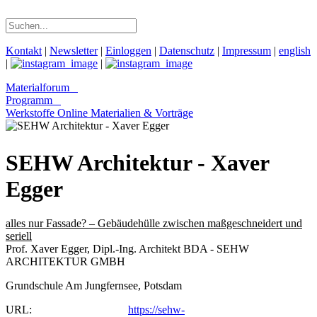
Kontakt
|
Newsletter
|
Einloggen
|
Datenschutz
|
Impressum
|
english
|
|
Materialforum
Programm
Werkstoffe Online
Materialien & Vorträge
SEHW Architektur - Xaver
Egger
alles nur Fassade? – Gebäudehülle zwischen maßgeschneidert und
seriell
Prof. Xaver Egger, Dipl.-Ing. Architekt BDA - SEHW
ARCHITEKTUR GMBH
Grundschule Am Jungfernsee, Potsdam
URL:
https://sehw-