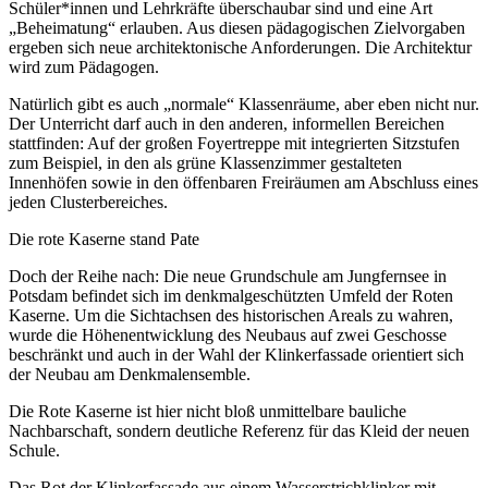
Schüler*innen und Lehrkräfte überschaubar sind und eine Art
„Beheimatung“ erlauben. Aus diesen pädagogischen Zielvorgaben
ergeben sich neue architektonische Anforderungen. Die Architektur
wird zum Pädagogen.
Natürlich gibt es auch „normale“ Klassenräume, aber eben nicht nur.
Der Unterricht darf auch in den anderen, informellen Bereichen
stattfinden: Auf der großen Foyertreppe mit integrierten Sitzstufen
zum Beispiel, in den als grüne Klassenzimmer gestalteten
Innenhöfen sowie in den öffenbaren Freiräumen am Abschluss eines
jeden Clusterbereiches.
Die rote Kaserne stand Pate
Doch der Reihe nach: Die neue Grundschule am Jungfernsee in
Potsdam befindet sich im denkmalgeschützten Umfeld der Roten
Kaserne. Um die Sichtachsen des historischen Areals zu wahren,
wurde die Höhenentwicklung des Neubaus auf zwei Geschosse
beschränkt und auch in der Wahl der Klinkerfassade orientiert sich
der Neubau am Denkmalensemble.
Die Rote Kaserne ist hier nicht bloß unmittelbare bauliche
Nachbarschaft, sondern deutliche Referenz für das Kleid der neuen
Schule.
Das Rot der Klinkerfassade aus einem Wasserstrichklinker mit