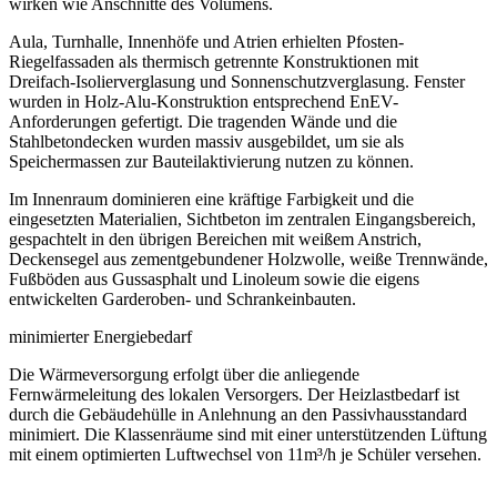
wirken wie Anschnitte des Volumens.
Aula, Turnhalle, Innenhöfe und Atrien erhielten Pfosten-
Riegelfassaden als thermisch getrennte Konstruktionen mit
Dreifach-Isolierverglasung und Sonnenschutzverglasung. Fenster
wurden in Holz-Alu-Konstruktion entsprechend EnEV-
Anforderungen gefertigt. Die tragenden Wände und die
Stahlbetondecken wurden massiv ausgebildet, um sie als
Speichermassen zur Bauteilaktivierung nutzen zu können.
Im Innenraum dominieren eine kräftige Farbigkeit und die
eingesetzten Materialien, Sichtbeton im zentralen Eingangsbereich,
gespachtelt in den übrigen Bereichen mit weißem Anstrich,
Deckensegel aus zementgebundener Holzwolle, weiße Trennwände,
Fußböden aus Gussasphalt und Linoleum sowie die eigens
entwickelten Garderoben- und Schrankeinbauten.
minimierter Energiebedarf
Die Wärmeversorgung erfolgt über die anliegende
Fernwärmeleitung des lokalen Versorgers. Der Heizlastbedarf ist
durch die Gebäudehülle in Anlehnung an den Passivhausstandard
minimiert. Die Klassenräume sind mit einer unterstützenden Lüftung
mit einem optimierten Luftwechsel von 11m³/h je Schüler versehen.