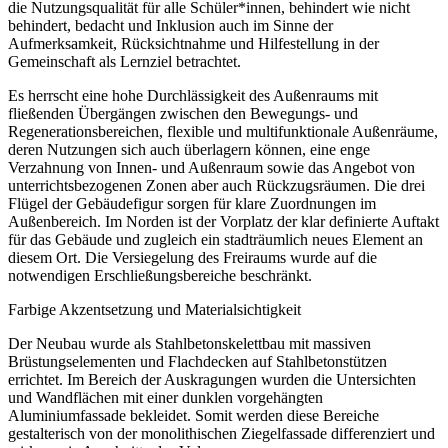
die Nutzungsqualität für alle Schüler*innen, behindert wie nicht
behindert, bedacht und Inklusion auch im Sinne der
Aufmerksamkeit, Rücksichtnahme und Hilfestellung in der
Gemeinschaft als Lernziel betrachtet.
Es herrscht eine hohe Durchlässigkeit des Außenraums mit
fließenden Übergängen zwischen den Bewegungs- und
Regenerationsbereichen, flexible und multifunktionale Außenräume,
deren Nutzungen sich auch überlagern können, eine enge
Verzahnung von Innen- und Außenraum sowie das Angebot von
unterrichtsbezogenen Zonen aber auch Rückzugsräumen. Die drei
Flügel der Gebäudefigur sorgen für klare Zuordnungen im
Außenbereich. Im Norden ist der Vorplatz der klar definierte Auftakt
für das Gebäude und zugleich ein stadträumlich neues Element an
diesem Ort. Die Versiegelung des Freiraums wurde auf die
notwendigen Erschließungsbereiche beschränkt.
Farbige Akzentsetzung und Materialsichtigkeit
Der Neubau wurde als Stahlbetonskelettbau mit massiven
Brüstungselementen und Flachdecken auf Stahlbetonstützen
errichtet. Im Bereich der Auskragungen wurden die Untersichten
und Wandflächen mit einer dunklen vorgehängten
Aluminiumfassade bekleidet. Somit werden diese Bereiche
gestalterisch von der monolithischen Ziegelfassade differenziert und