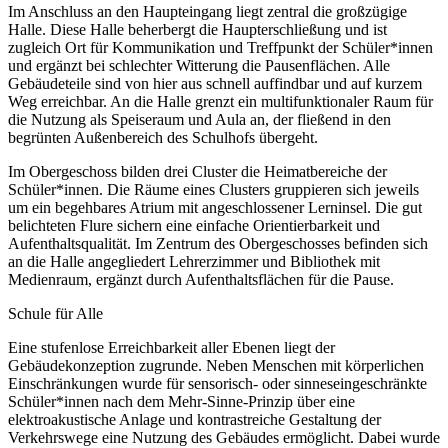
Im Anschluss an den Haupteingang liegt zentral die großzügige
Halle. Diese Halle beherbergt die Haupterschließung und ist
zugleich Ort für Kommunikation und Treffpunkt der Schüler*innen
und ergänzt bei schlechter Witterung die Pausenflächen. Alle
Gebäudeteile sind von hier aus schnell auffindbar und auf kurzem
Weg erreichbar. An die Halle grenzt ein multifunktionaler Raum für
die Nutzung als Speiseraum und Aula an, der fließend in den
begrünten Außenbereich des Schulhofs übergeht.
Im Obergeschoss bilden drei Cluster die Heimatbereiche der
Schüler*innen. Die Räume eines Clusters gruppieren sich jeweils
um ein begehbares Atrium mit angeschlossener Lerninsel. Die gut
belichteten Flure sichern eine einfache Orientierbarkeit und
Aufenthaltsqualität. Im Zentrum des Obergeschosses befinden sich
an die Halle angegliedert Lehrerzimmer und Bibliothek mit
Medienraum, ergänzt durch Aufenthaltsflächen für die Pause.
Schule für Alle
Eine stufenlose Erreichbarkeit aller Ebenen liegt der
Gebäudekonzeption zugrunde. Neben Menschen mit körperlichen
Einschränkungen wurde für sensorisch- oder sinneseingeschränkte
Schüler*innen nach dem Mehr-Sinne-Prinzip über eine
elektroakustische Anlage und kontrastreiche Gestaltung der
Verkehrswege eine Nutzung des Gebäudes ermöglicht. Dabei wurde