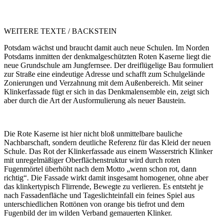
WEITERE TEXTE / BACKSTEIN
Potsdam wächst und braucht damit auch neue Schulen. Im Norden
Potsdams inmitten der denkmalgeschützten Roten Kaserne liegt die
neue Grundschule am Jungfernsee. Der dreiflügelige Bau formuliert
zur Straße eine eindeutige Adresse und schafft zum Schulgelände
Zonierungen und Verzahnung mit dem Außenbereich. Mit seiner
Klinkerfassade fügt er sich in das Denkmalensemble ein, zeigt sich
aber durch die Art der Ausformulierung als neuer Baustein.
Die Rote Kaserne ist hier nicht bloß unmittelbare bauliche
Nachbarschaft, sondern deutliche Referenz für das Kleid der neuen
Schule. Das Rot der Klinkerfassade aus einem Wasserstrich Klinker
mit unregelmäßiger Oberflächenstruktur wird durch roten
Fugenmörtel überhöht nach dem Motto „wenn schon rot, dann
richtig“. Die Fassade wirkt damit insgesamt homogener, ohne aber
das klinkertypisch Flirrende, Bewegte zu verlieren. Es entsteht je
nach Fassadenfläche und Tageslichteinfall ein feines Spiel aus
unterschiedlichen Rottönen von orange bis tiefrot und dem
Fugenbild der im wilden Verband gemauerten Klinker.