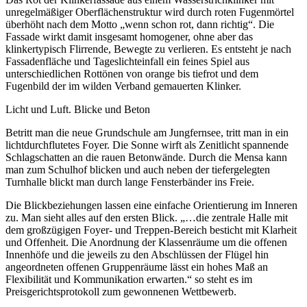
unregelmäßiger Oberflächenstruktur wird durch roten Fugenmörtel
überhöht nach dem Motto „wenn schon rot, dann richtig“. Die
Fassade wirkt damit insgesamt homogener, ohne aber das
klinkertypisch Flirrende, Bewegte zu verlieren. Es entsteht je nach
Fassadenfläche und Tageslichteinfall ein feines Spiel aus
unterschiedlichen Rottönen von orange bis tiefrot und dem
Fugenbild der im wilden Verband gemauerten Klinker.
Licht und Luft. Blicke und Beton
Betritt man die neue Grundschule am Jungfernsee, tritt man in ein
lichtdurchflutetes Foyer. Die Sonne wirft als Zenitlicht spannende
Schlagschatten an die rauen Betonwände. Durch die Mensa kann
man zum Schulhof blicken und auch neben der tiefergelegten
Turnhalle blickt man durch lange Fensterbänder ins Freie.
Die Blickbeziehungen lassen eine einfache Orientierung im Inneren
zu. Man sieht alles auf den ersten Blick. „…die zentrale Halle mit
dem großzügigen Foyer- und Treppen-Bereich besticht mit Klarheit
und Offenheit. Die Anordnung der Klassenräume um die offenen
Innenhöfe und die jeweils zu den Abschlüssen der Flügel hin
angeordneten offenen Gruppenräume lässt ein hohes Maß an
Flexibilität und Kommunikation erwarten.“ so steht es im
Preisgerichtsprotokoll zum gewonnenen Wettbewerb.