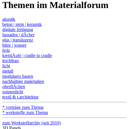
Themen im Materialforum
akustik
beton | stein | keramik
digitale fertigung
fassaden | dÄcher
glas | transluzenz
hitze | wasser
holz
kreislÄufe | cradle to cradle
leichtbau
licht
metall
modulares bauen
nachhaltige materialien
oberflÄchen
sonnenlicht
textil & t.architektur
* vorträge zum Thema
* werkstoffe zum Thema
zum Werkstoffarchiv (seit 2010)
3D Panels