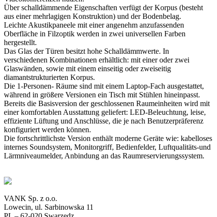
Über schalldämmende Eigenschaften verfügt der Korpus (besteht
aus einer mehrlagigen Konstruktion) und der Bodenbelag.
Leichte Akustikpaneele mit einer angenehm anzufassenden
Oberfläche in Filzoptik werden in zwei universellen Farben
hergestellt.
Das Glas der Türen besitzt hohe Schalldämmwerte. In
verschiedenen Kombinationen erhältlich: mit einer oder zwei
Glaswänden, sowie mit einem einseitig oder zweiseitig
diamantstrukturierten Korpus.
Die 1-Personen- Räume sind mit einem Laptop-Fach ausgestattet,
während in größere Versionen ein Tisch mit Stühlen hineinpasst.
Bereits die Basisversion der geschlossenen Raumeinheiten wird mit
einer komfortablen Ausstattung geliefert: LED-Beleuchtung, leise,
effiziente Lüftung und Anschlüsse, die je nach Benutzerpräferenz
konfiguriert werden können.
Die fortschrittlichste Version enthält moderne Geräte wie: kabelloses
internes Soundsystem, Monitorgriff, Bedienfelder, Luftqualitäts-und
Lärmniveaumelder, Anbindung an das Raumreservierungssystem.
VANK Sp. z o.o.
Lowecin, ul. Sarbinowska 11
PL – 62-020 Swarzedz