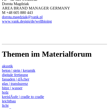
Dorota Magdziak
AREA BRAND MANAGER GERMANY
M +48 605 880 443
dorota.magdziak@vank.pl
www.vank.design/de/wellbioing
Themen im Materialforum
akustik
beton | stein | keramik
digitale fertigung
fassaden | dÄcher
glas | transluzenz
hitze | wasser
holz
kreislÄufe | cradle to cradle
leichtbau
licht