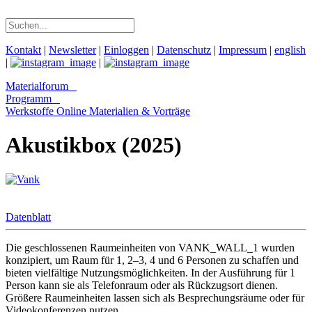
Kontakt
|
Newsletter
|
Einloggen
|
Datenschutz
|
Impressum
|
english
|
|
Materialforum
Programm
Werkstoffe Online
Materialien & Vorträge
Akustikbox (2025)
Datenblatt
Die geschlossenen Raumeinheiten von VANK_WALL_1 wurden
konzipiert, um Raum für 1, 2–3, 4 und 6 Personen zu schaffen und
bieten vielfältige Nutzungsmöglichkeiten. In der Ausführung für 1
Person kann sie als Telefonraum oder als Rückzugsort dienen.
Größere Raumeinheiten lassen sich als Besprechungsräume oder für
Videokonferenzen nutzen.