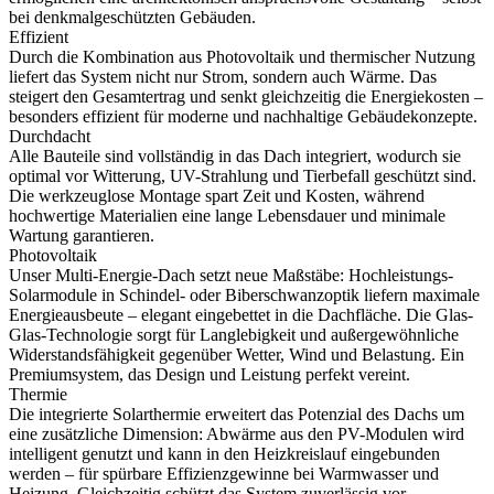
bei denkmalgeschützten Gebäuden.
Effizient
Durch die Kombination aus Photovoltaik und thermischer Nutzung
liefert das System nicht nur Strom, sondern auch Wärme. Das
steigert den Gesamtertrag und senkt gleichzeitig die Energiekosten –
besonders effizient für moderne und nachhaltige Gebäudekonzepte.
Durchdacht
Alle Bauteile sind vollständig in das Dach integriert, wodurch sie
optimal vor Witterung, UV-Strahlung und Tierbefall geschützt sind.
Die werkzeuglose Montage spart Zeit und Kosten, während
hochwertige Materialien eine lange Lebensdauer und minimale
Wartung garantieren.
Photovoltaik
Unser Multi-Energie-Dach setzt neue Maßstäbe: Hochleistungs-
Solarmodule in Schindel- oder Biberschwanzoptik liefern maximale
Energieausbeute – elegant eingebettet in die Dachfläche. Die Glas-
Glas-Technologie sorgt für Langlebigkeit und außergewöhnliche
Widerstandsfähigkeit gegenüber Wetter, Wind und Belastung. Ein
Premiumsystem, das Design und Leistung perfekt vereint.
Thermie
Die integrierte Solarthermie erweitert das Potenzial des Dachs um
eine zusätzliche Dimension: Abwärme aus den PV-Modulen wird
intelligent genutzt und kann in den Heizkreislauf eingebunden
werden – für spürbare Effizienzgewinne bei Warmwasser und
Heizung. Gleichzeitig schützt das System zuverlässig vor