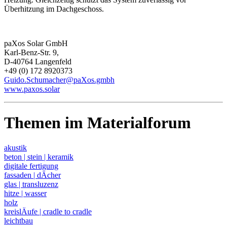
Überhitzung im Dachgeschoss.
paXos Solar GmbH
Karl-Benz-Str. 9,
D-40764 Langenfeld
+49 (0) 172 8920373
Guido.Schumacher@paXos.gmbh
www.paxos.solar
Themen im Materialforum
akustik
beton | stein | keramik
digitale fertigung
fassaden | dÄcher
glas | transluzenz
hitze | wasser
holz
kreislÄufe | cradle to cradle
leichtbau