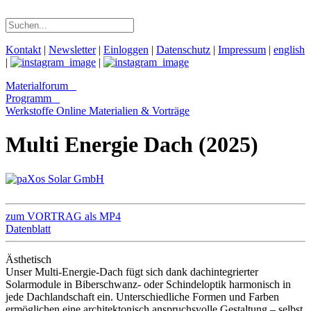
Kontakt
|
Newsletter
|
Einloggen
|
Datenschutz
|
Impressum
|
english
|
|
Materialforum
Programm
Werkstoffe Online
Materialien & Vorträge
Multi Energie Dach (2025)
zum VORTRAG als MP4
Datenblatt
Ästhetisch
Unser Multi-Energie-Dach fügt sich dank dachintegrierter
Solarmodule in Biberschwanz- oder Schindeloptik harmonisch in
jede Dachlandschaft ein. Unterschiedliche Formen und Farben
ermöglichen eine architektonisch anspruchsvolle Gestaltung – selbst