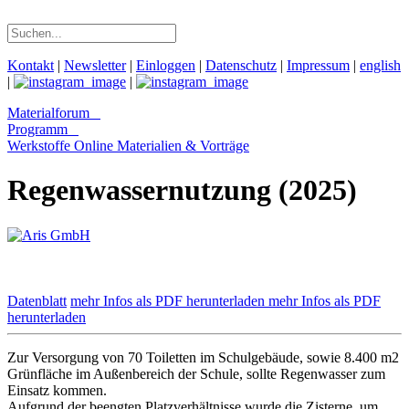
Kontakt
|
Newsletter
|
Einloggen
|
Datenschutz
|
Impressum
|
english
|
|
Materialforum
Programm
Werkstoffe Online
Materialien & Vorträge
Regenwassernutzung (2025)
Datenblatt
mehr Infos als PDF herunterladen
mehr Infos als PDF
herunterladen
Zur Versorgung von 70 Toiletten im Schulgebäude, sowie 8.400 m2
Grünfläche im Außenbereich der Schule, sollte Regenwasser zum
Einsatz kommen.
Aufgrund der beengten Platzverhältnisse wurde die Zisterne, um