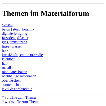
Themen im Materialforum
akustik
beton | stein | keramik
digitale fertigung
fassaden | dÄcher
glas | transluzenz
hitze | wasser
holz
kreislÄufe | cradle to cradle
leichtbau
licht
metall
modulares bauen
nachhaltige materialien
oberflÄchen
sonnenlicht
textil & t.architektur
* vorträge zum Thema
* werkstoffe zum Thema