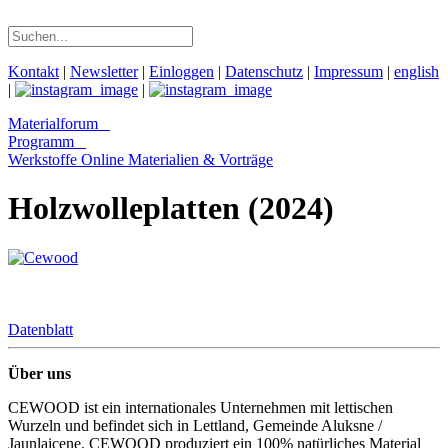
Kontakt
|
Newsletter
|
Einloggen
|
Datenschutz
|
Impressum
|
english
|
|
Materialforum
Programm
Werkstoffe Online
Materialien & Vorträge
Holzwolleplatten (2024)
Datenblatt
Über uns
CEWOOD ist ein internationales Unternehmen mit lettischen
Wurzeln und befindet sich in Lettland, Gemeinde Aluksne /
Jaunlaicene. CEWOOD produziert ein 100% natürliches Material