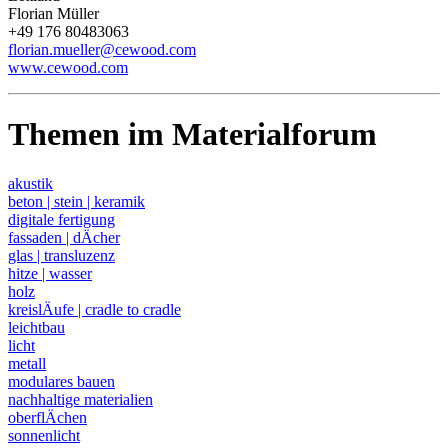
Florian Müller
+49 176 80483063
florian.mueller@cewood.com
www.cewood.com
Themen im Materialforum
akustik
beton | stein | keramik
digitale fertigung
fassaden | dÄcher
glas | transluzenz
hitze | wasser
holz
kreislÄufe | cradle to cradle
leichtbau
licht
metall
modulares bauen
nachhaltige materialien
oberflÄchen
sonnenlicht