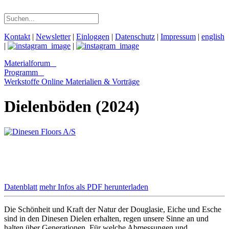
Kontakt
|
Newsletter
|
Einloggen
|
Datenschutz
|
Impressum
|
english
|
|
Materialforum
Programm
Werkstoffe Online
Materialien & Vorträge
Dielenböden (2024)
Datenblatt
mehr Infos als PDF herunterladen
Die Schönheit und Kraft der Natur der Douglasie, Eiche und Esche
sind in den Dinesen Dielen erhalten, regen unsere Sinne an und
halten über Generationen. Für welche Abmessungen und