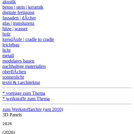
akustik
beton | stein | keramik
digitale fertigung
fassaden | dÄcher
glas | transluzenz
hitze | wasser
holz
kreislÄufe | cradle to cradle
leichtbau
licht
metall
modulares bauen
nachhaltige materialien
oberflÄchen
sonnenlicht
textil & t.architektur
* vorträge zum Thema
* werkstoffe zum Thema
zum Werkstoffarchiv (seit 2010)
3D Panels
2026
(2026)