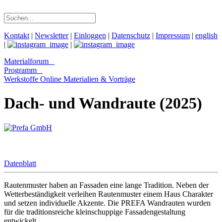
Kontakt
|
Newsletter
|
Einloggen
|
Datenschutz
|
Impressum
|
english
|
|
Materialforum
Programm
Werkstoffe Online
Materialien & Vorträge
Dach- und Wandraute (2025)
Datenblatt
Rautenmuster haben an Fassaden eine lange Tradition. Neben der
Wetterbeständigkeit verleihen Rautenmuster einem Haus Charakter
und setzen individuelle Akzente. Die PREFA Wandrauten wurden
für die traditionsreiche kleinschuppige Fassadengestaltung
entwickelt.