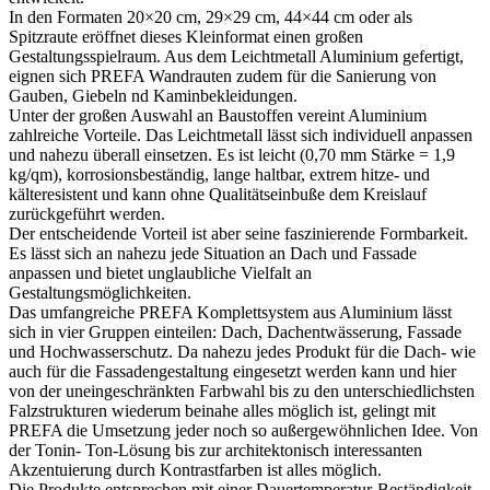
In den Formaten 20×20 cm, 29×29 cm, 44×44 cm oder als
Spitzraute eröffnet dieses Kleinformat einen großen
Gestaltungsspielraum. Aus dem Leichtmetall Aluminium gefertigt,
eignen sich PREFA Wandrauten zudem für die Sanierung von
Gauben, Giebeln nd Kaminbekleidungen.
Unter der großen Auswahl an Baustoffen vereint Aluminium
zahlreiche Vorteile. Das Leichtmetall lässt sich individuell anpassen
und nahezu überall einsetzen. Es ist leicht (0,70 mm Stärke = 1,9
kg/qm), korrosionsbeständig, lange haltbar, extrem hitze- und
kälteresistent und kann ohne Qualitätseinbuße dem Kreislauf
zurückgeführt werden.
Der entscheidende Vorteil ist aber seine faszinierende Formbarkeit.
Es lässt sich an nahezu jede Situation an Dach und Fassade
anpassen und bietet unglaubliche Vielfalt an
Gestaltungsmöglichkeiten.
Das umfangreiche PREFA Komplettsystem aus Aluminium lässt
sich in vier Gruppen einteilen: Dach, Dachentwässerung, Fassade
und Hochwasserschutz. Da nahezu jedes Produkt für die Dach- wie
auch für die Fassadengestaltung eingesetzt werden kann und hier
von der uneingeschränkten Farbwahl bis zu den unterschiedlichsten
Falzstrukturen wiederum beinahe alles möglich ist, gelingt mit
PREFA die Umsetzung jeder noch so außergewöhnlichen Idee. Von
der Tonin- Ton-Lösung bis zur architektonisch interessanten
Akzentuierung durch Kontrastfarben ist alles möglich.
Die Produkte entsprechen mit einer Dauertemperatur-Beständigkeit