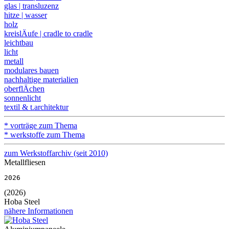
glas | transluzenz
hitze | wasser
holz
kreislÄufe | cradle to cradle
leichtbau
licht
metall
modulares bauen
nachhaltige materialien
oberflÄchen
sonnenlicht
textil & t.architektur
* vorträge zum Thema
* werkstoffe zum Thema
zum Werkstoffarchiv (seit 2010)
Metallfliesen
2026
(2026)
Hoba Steel
nähere Informationen