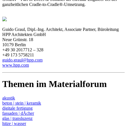
ganzheitlichen Cradle-to-Cradle®-Umsetzung.
Guido Graul, Dipl.-Ing. Architekt, Associate Partner, Büroleitung
HPP Architekten GmbH
Neue Grünstr. 18
10179 Berlin
+49 30 2017712 – 328
+49 173 5758211
guido.graul@hpp.com
www.hpp.com
Themen im Materialforum
akustik
beton | stein | keramik
digitale fertigung
fassaden | dÄcher
glas | transluzenz
hitze | wasser