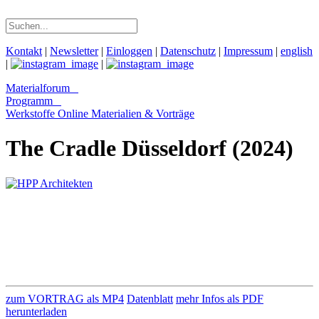
Kontakt
|
Newsletter
|
Einloggen
|
Datenschutz
|
Impressum
|
english
|
|
Materialforum
Programm
Werkstoffe Online
Materialien & Vorträge
The Cradle Düsseldorf (2024)
zum VORTRAG als MP4
Datenblatt
mehr Infos als PDF
herunterladen