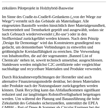
zirkuläres Pilotprojekt in Holzhybrid-Bauweise
Im Sinne des Cradle-to-Cradle®-Gedankens („von der Wiege zur
Wiege“) versteht sich das Gebäude als Materiallager. Alle
eingesetzten Baustoffe werden hinsichtlich ihrer Materialgesundheit,
Sortenreinheit und Trennbarkeit geprüft und ausgewählt, sodass sie
nach Gebrauch wiederverwendet (‚Re-use‘) oder in den
Stoffkreislauf zurückgeführt werden können. Nach dem Prinzip
‚Design für Demontage‘ wird das Konstruieren grundlegend neu
gedacht, um demontierbare Verbindungen zu entwerfen und
größtmögliche Kreislauffähigkeit zu erreichen. Die Verwendung
von Inhaltsstoffen, die auf der sogenannten ‚Banned List of
Chemicals‘ stehen ist, soweit technisch umsetzbar, ausgeschlossen.
Stattdessen werden möglichst C2C-zertifizierte oder vergleichbar
nachhaltige und recycelbare Materialien und Produkte verwendet.
Durch Rücknahmeverpflichtungen der Hersteller sind auch
alternative Finanzierungsmodelle denkbar, bei denen Materialien
oder Produkte nach der Nutzungsdauer zurückgegeben werden
können. Dank Recycling kann das Abfallaufkommen signifikant
reduziert und zur langfristigen Rohstoffverfügbarkeit beigetragen
werden. Um während der Planung und Bauausführung die hohe
Zirkularität des Gebäudes sicherzustellen, unterstützt die EPEA
GMBH – Part of Drees & Sommer als Circular Engineer bei der