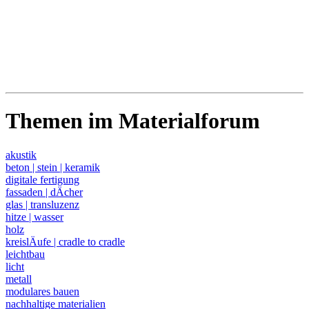
Themen im Materialforum
akustik
beton | stein | keramik
digitale fertigung
fassaden | dÄcher
glas | transluzenz
hitze | wasser
holz
kreislÄufe | cradle to cradle
leichtbau
licht
metall
modulares bauen
nachhaltige materialien