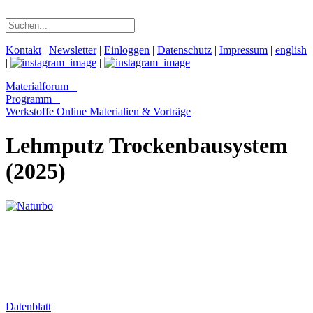
Kontakt
|
Newsletter
|
Einloggen
|
Datenschutz
|
Impressum
|
english
|
|
Materialforum
Programm
Werkstoffe Online
Materialien & Vorträge
Lehmputz Trockenbausystem
(2025)
Datenblatt