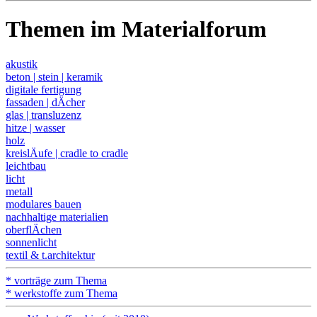
Themen im Materialforum
akustik
beton | stein | keramik
digitale fertigung
fassaden | dÄcher
glas | transluzenz
hitze | wasser
holz
kreislÄufe | cradle to cradle
leichtbau
licht
metall
modulares bauen
nachhaltige materialien
oberflÄchen
sonnenlicht
textil & t.architektur
* vorträge zum Thema
* werkstoffe zum Thema