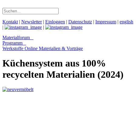
Kontakt
|
Newsletter
|
Einloggen
|
Datenschutz
|
Impressum
|
english
|
|
Materialforum
Programm
Werkstoffe Online
Materialien & Vorträge
Küchensystem aus 100%
recycelten Materialien (2024)