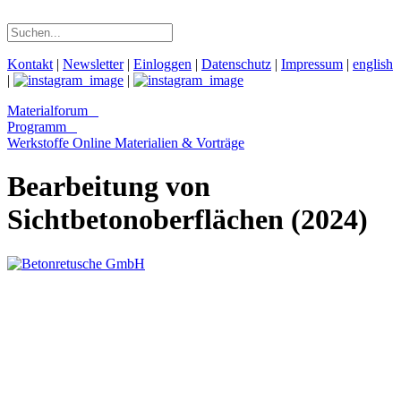
Kontakt
|
Newsletter
|
Einloggen
|
Datenschutz
|
Impressum
|
english
|
|
Materialforum
Programm
Werkstoffe Online
Materialien & Vorträge
Bearbeitung von
Sichtbetonoberflächen (2024)