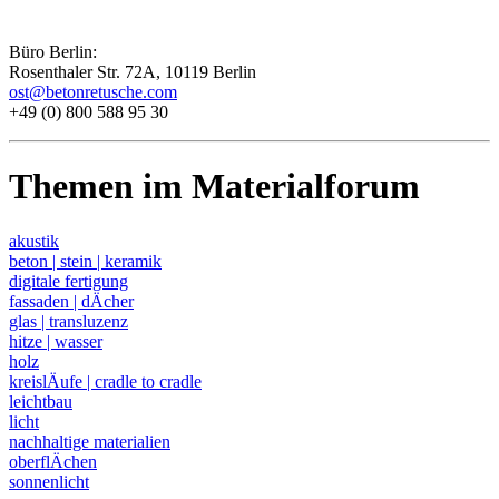
Büro Berlin:
Rosenthaler Str. 72A, 10119 Berlin
ost@betonretusche.com
+49 (0) 800 588 95 30
Themen im Materialforum
akustik
beton | stein | keramik
digitale fertigung
fassaden | dÄcher
glas | transluzenz
hitze | wasser
holz
kreislÄufe | cradle to cradle
leichtbau
licht
nachhaltige materialien
oberflÄchen
sonnenlicht