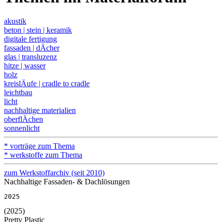
akustik
beton | stein | keramik
digitale fertigung
fassaden | dÄcher
glas | transluzenz
hitze | wasser
holz
kreislÄufe | cradle to cradle
leichtbau
licht
nachhaltige materialien
oberflÄchen
sonnenlicht
* vorträge zum Thema
* werkstoffe zum Thema
zum Werkstoffarchiv (seit 2010)
Nachhaltige Fassaden- & Dachlösungen
2025
(2025)
Pretty Plastic