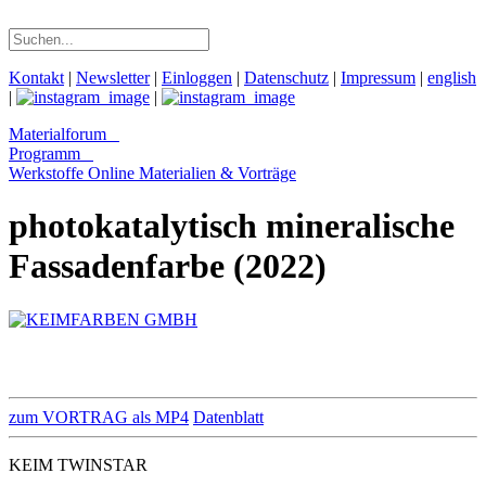
Kontakt
|
Newsletter
|
Einloggen
|
Datenschutz
|
Impressum
|
english
|
|
Materialforum
Programm
Werkstoffe Online
Materialien & Vorträge
photokatalytisch mineralische
Fassadenfarbe (2022)
zum VORTRAG als MP4
Datenblatt
KEIM TWINSTAR