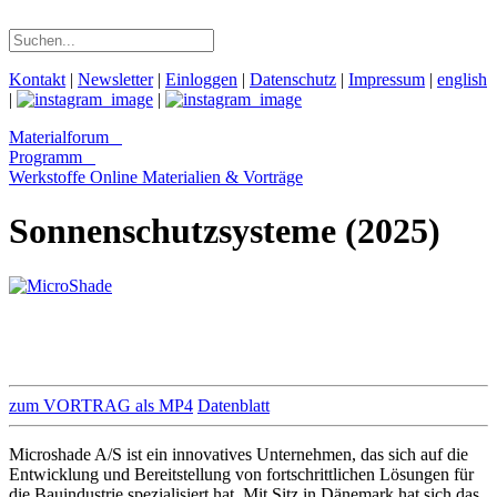
Kontakt
|
Newsletter
|
Einloggen
|
Datenschutz
|
Impressum
|
english
|
|
Materialforum
Programm
Werkstoffe Online
Materialien & Vorträge
Sonnenschutzsysteme (2025)
zum VORTRAG als MP4
Datenblatt
Microshade A/S ist ein innovatives Unternehmen, das sich auf die
Entwicklung und Bereitstellung von fortschrittlichen Lösungen für
die Bauindustrie spezialisiert hat. Mit Sitz in Dänemark hat sich das