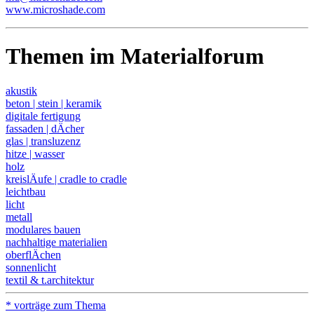
www.microshade.com
Themen im Materialforum
akustik
beton | stein | keramik
digitale fertigung
fassaden | dÄcher
glas | transluzenz
hitze | wasser
holz
kreislÄufe | cradle to cradle
leichtbau
licht
metall
modulares bauen
nachhaltige materialien
oberflÄchen
sonnenlicht
textil & t.architektur
* vorträge zum Thema