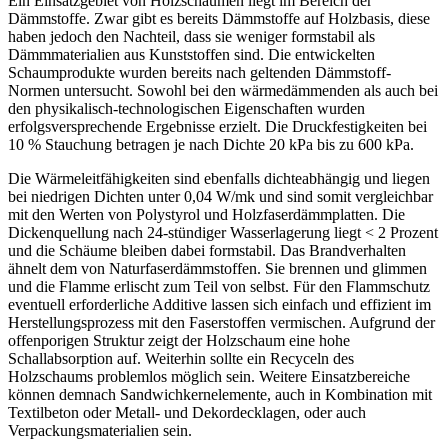
Ein Einsatzgebiet von Holzschäumen liegt im Bereich der
Dämmstoffe. Zwar gibt es bereits Dämmstoffe auf Holzbasis, diese
haben jedoch den Nachteil, dass sie weniger formstabil als
Dämmmaterialien aus Kunststoffen sind. Die entwickelten
Schaumprodukte wurden bereits nach geltenden Dämmstoff-
Normen untersucht. Sowohl bei den wärmedämmenden als auch bei
den physikalisch-technologischen Eigenschaften wurden
erfolgsversprechende Ergebnisse erzielt. Die Druckfestigkeiten bei
10 % Stauchung betragen je nach Dichte 20 kPa bis zu 600 kPa.
Die Wärmeleitfähigkeiten sind ebenfalls dichteabhängig und liegen
bei niedrigen Dichten unter 0,04 W/mk und sind somit vergleichbar
mit den Werten von Polystyrol und Holzfaserdämmplatten. Die
Dickenquellung nach 24-stündiger Wasserlagerung liegt < 2 Prozent
und die Schäume bleiben dabei formstabil. Das Brandverhalten
ähnelt dem von Naturfaserdämmstoffen. Sie brennen und glimmen
und die Flamme erlischt zum Teil von selbst. Für den Flammschutz
eventuell erforderliche Additive lassen sich einfach und effizient im
Herstellungsprozess mit den Faserstoffen vermischen. Aufgrund der
offenporigen Struktur zeigt der Holzschaum eine hohe
Schallabsorption auf. Weiterhin sollte ein Recyceln des
Holzschaums problemlos möglich sein. Weitere Einsatzbereiche
können demnach Sandwichkernelemente, auch in Kombination mit
Textilbeton oder Metall- und Dekordecklagen, oder auch
Verpackungsmaterialien sein.