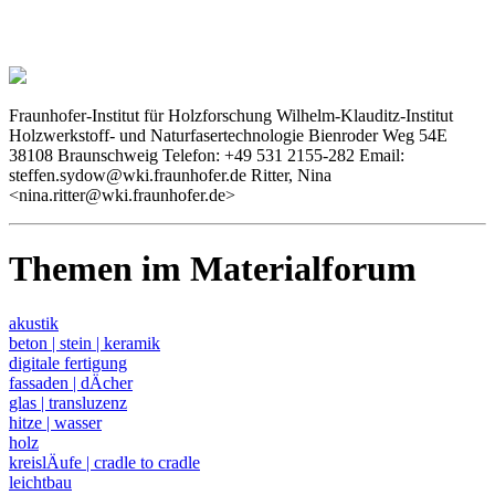
Fraunhofer-Institut für Holzforschung Wilhelm-Klauditz-Institut
Holzwerkstoff- und Naturfasertechnologie Bienroder Weg 54E
38108 Braunschweig Telefon: +49 531 2155-282 Email:
steffen.sydow@wki.fraunhofer.de Ritter, Nina
<nina.ritter@wki.fraunhofer.de>
Themen im Materialforum
akustik
beton | stein | keramik
digitale fertigung
fassaden | dÄcher
glas | transluzenz
hitze | wasser
holz
kreislÄufe | cradle to cradle
leichtbau