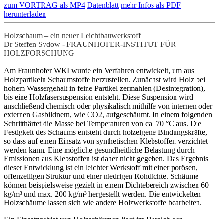
zum VORTRAG als MP4
Datenblatt
mehr Infos als PDF
herunterladen
Holzschaum – ein neuer Leichtbauwerkstoff
Dr Steffen Sydow - FRAUNHOFER-INSTITUT FÜR
HOLZFORSCHUNG
Am Fraunhofer WKI wurde ein Verfahren entwickelt, um aus
Holzpartikeln Schaumstoffe herzustellen. Zunächst wird Holz bei
hohem Wassergehalt in feine Partikel zermahlen (Desintegration),
bis eine Holzfasersuspension entsteht. Diese Suspension wird
anschließend chemisch oder physikalisch mithilfe von internen oder
externen Gasbildnern, wie CO2, aufgeschäumt. In einem folgenden
Schritthärtet die Masse bei Temperaturen von ca. 70 °C aus. Die
Festigkeit des Schaums entsteht durch holzeigene Bindungskräfte,
so dass auf einen Einsatz von synthetischen Klebstoffen verzichtet
werden kann. Eine mögliche gesundheitliche Belastung durch
Emissionen aus Klebstoffen ist daher nicht gegeben. Das Ergebnis
dieser Entwicklung ist ein leichter Werkstoff mit einer porösen,
offenzelligen Struktur und einer niedrigen Rohdichte. Schäume
können beispielsweise gezielt in einem Dichtebereich zwischen 60
kg/m³ und max. 200 kg/m³ hergestellt werden. Die entwickelten
Holzschäume lassen sich wie andere Holzwerkstoffe bearbeiten.