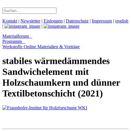
Kontakt
|
Newsletter
|
Einloggen
|
Datenschutz
|
Impressum
|
english
|
|
Materialforum
Programm
Werkstoffe Online
Materialien & Vorträge
stabiles wärmedämmendes
Sandwichelement mit
Holzschaumkern und dünner
Textilbetonschicht (2021)