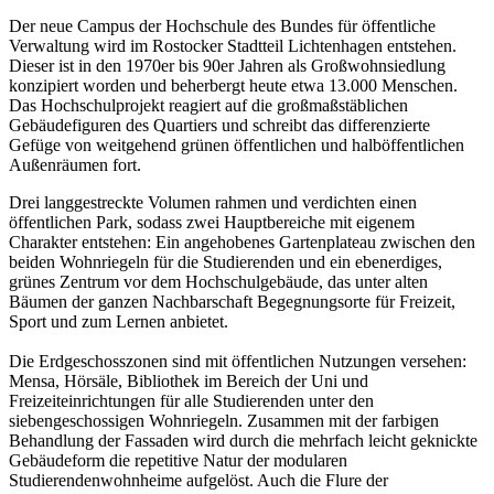
Der neue Campus der Hochschule des Bundes für öffentliche
Verwaltung wird im Rostocker Stadtteil Lichtenhagen entstehen.
Dieser ist in den 1970er bis 90er Jahren als Großwohnsiedlung
konzipiert worden und beherbergt heute etwa 13.000 Menschen.
Das Hochschulprojekt reagiert auf die großmaßstäblichen
Gebäudefiguren des Quartiers und schreibt das differenzierte
Gefüge von weitgehend grünen öffentlichen und halböffentlichen
Außenräumen fort.
Drei langgestreckte Volumen rahmen und verdichten einen
öffentlichen Park, sodass zwei Hauptbereiche mit eigenem
Charakter entstehen: Ein angehobenes Gartenplateau zwischen den
beiden Wohnriegeln für die Studierenden und ein ebenerdiges,
grünes Zentrum vor dem Hochschulgebäude, das unter alten
Bäumen der ganzen Nachbarschaft Begegnungsorte für Freizeit,
Sport und zum Lernen anbietet.
Die Erdgeschosszonen sind mit öffentlichen Nutzungen versehen:
Mensa, Hörsäle, Bibliothek im Bereich der Uni und
Freizeiteinrichtungen für alle Studierenden unter den
siebengeschossigen Wohnriegeln. Zusammen mit der farbigen
Behandlung der Fassaden wird durch die mehrfach leicht geknickte
Gebäudeform die repetitive Natur der modularen
Studierendenwohnheime aufgelöst. Auch die Flure der