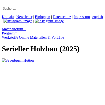
Kontakt
|
Newsletter
|
Einloggen
|
Datenschutz
|
Impressum
|
english
|
|
Materialforum
Programm
Werkstoffe Online
Materialien & Vorträge
Serieller Holzbau (2025)