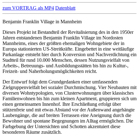
zum VORTRAG als MP4
Datenblatt
Benjamin Franklin Village in Mannheim
Dieses Projekt ist Bestandteil der Revitalisierung des in den 1950er
Jahren entstandenen Benjamin Franklin Village im Nordosten
Mannheims, eines der größten ehemaligen Wohngebiete der in
Europa stationierten US-Streitkräfte. Eingebettet in eine weitläufige
Parkanlage entsteht hier durch Konversion und Nachverdichtung ein
Stadtteil für rund 10.000 Menschen, dessen Nutzungsvielfalt von
Arbeits-, Betreuungs- und Ausbildungsstätten bis hin zu Kultur-,
Freizeit- und Naherholungsmöglichkeiten reicht.
Der Entwurf folgt dem Grundgedanken einer umfassenden
Zielgruppenvielfalt bei sozialer Durchmischung. Vier Neubauten mit
diversen Wohntypologien, von Clusterwohnungen über klassisches
Familienwohnen bis hin zum kleinen Apartment, gruppieren sich um
einen gemeinsamen Innenhof. Ihre Erschließung erfolgt über
stützenfreie und mit etwas Abstand vor der Außenwand angehängte
Laubengänge, die auf breiten Terrassen eine Aneignung durch die
Bewohner und spontane Begegnungen im Alltag ermöglichen. Die
Farbgebung der Untersichten und Schotten akzentuiert diese
besonderen Räume zusätzlich.