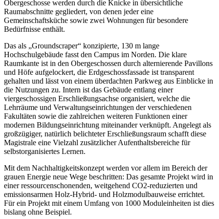
Obergeschosse werden durch die Knicke in übersichtliche
Raumabschnitte gegliedert, von denen jeder eine
Gemeinschaftsküche sowie zwei Wohnungen für besondere
Bedürfnisse enthält.
Das als „Groundscraper“ konzipierte, 130 m lange
Hochschulgebäude fasst den Campus im Norden. Die klare
Raumkante ist in den Obergeschossen durch alternierende Pavillons
und Höfe aufgelockert, die Erdgeschossfassade ist transparent
gehalten und lässt von einem überdachten Parkweg aus Einblicke in
die Nutzungen zu. Intern ist das Gebäude entlang einer
viergeschossigen Erschließungsachse organisiert, welche die
Lehrräume und Verwaltungseinrichtungen der verschiedenen
Fakultäten sowie die zahlreichen weiteren Funktionen einer
modernen Bildungseinrichtung miteinander verknüpft. Angelegt als
großzügiger, natürlich belichteter Erschließungsraum schafft diese
Magistrale eine Vielzahl zusätzlicher Aufenthaltsbereiche für
selbstorganisiertes Lernen.
Mit dem Nachhaltigkeitskonzept werden vor allem im Bereich der
grauen Energie neue Wege beschritten: Das gesamte Projekt wird in
einer ressourcenschonenden, weitgehend CO2-reduzierten und
emissionsarmen Holz-Hybrid- und Holzmodulbauweise errichtet.
Für ein Projekt mit einem Umfang von 1000 Moduleinheiten ist dies
bislang ohne Beispiel.