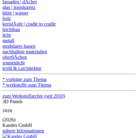
fassaden | dÄcher
glas | transluzenz
hitze | wasser
holz
kreislÄufe | cradle to cradle
leichtbau
licht
metall
modulares bauen
nachhaltige materialien
oberflÄchen
sonnenlicht
textil & t.architektur
* vorträge zum Thema
* werkstoffe zum Thema
zum Werkstoffarchiv (seit 2010)
3D Panels
2026
(2026)
Kandes GmbH
nähere Informationen