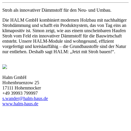
Stroh als innovativer Dämmstoff für den Neu- und Umbau.
Die HALM GmbH kombiniert modernen Holzbau mit nachhaltiger
Strohdämmung und schafft ein Produktsystem, das von Tag eins an
klimapositiv ist. Simon zeigt, wie aus einem unscheinbaren Haufen
Stroh vom Feld ein innovativer Dämmstoff für die Bauwirtschaft
entsteht. Unsere HALM-Module sind wohngesund, effizient
vorgefertigt und kreislauffähig – die Grundbaustoffe sind der Natur
nur entliehen. Deshalb sagt HALM: „Jetzt mit Stroh bauen!“.
Halm GmbH
Hohenbruenzow 25
17111 Hohenmocker
+49 39993 799997
s.wander@halm-haus.de
www.halm-haus.de