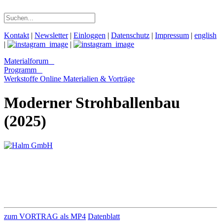
Kontakt
|
Newsletter
|
Einloggen
|
Datenschutz
|
Impressum
|
english
|
|
Materialforum
Programm
Werkstoffe Online
Materialien & Vorträge
Moderner Strohballenbau
(2025)
zum VORTRAG als MP4
Datenblatt