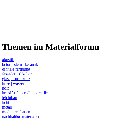
Themen im Materialforum
akustik
beton | stein | keramik
digitale fertigung
fassaden | dÄcher
glas | transluzenz
hitze | wasser
holz
kreislÄufe | cradle to cradle
leichtbau
licht
metall
modulares bauen
nachhaltige materialien