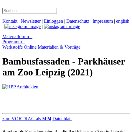
Kontakt
|
Newsletter
|
Einloggen
|
Datenschutz
|
Impressum
|
english
|
|
Materialforum
Programm
Werkstoffe Online
Materialien & Vorträge
Bambusfassaden - Parkhäuser
am Zoo Leipzig (2021)
zum VORTRAG als MP4
Datenblatt
Bambus als Fassadenmaterial – die Parkhäuser am Zoo in Leipzig