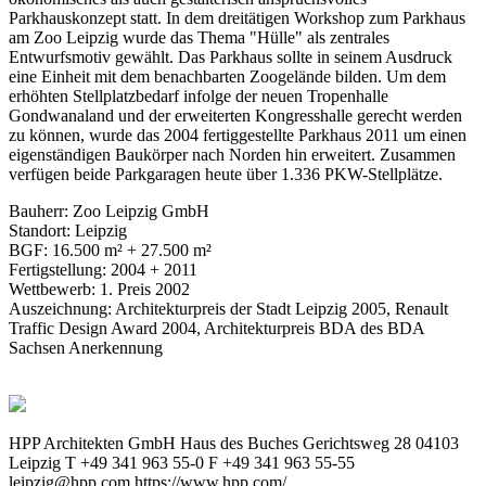
Parkhauskonzept statt. In dem dreitätigen Workshop zum Parkhaus
am Zoo Leipzig wurde das Thema "Hülle" als zentrales
Entwurfsmotiv gewählt. Das Parkhaus sollte in seinem Ausdruck
eine Einheit mit dem benachbarten Zoogelände bilden. Um dem
erhöhten Stellplatzbedarf infolge der neuen Tropenhalle
Gondwanaland und der erweiterten Kongresshalle gerecht werden
zu können, wurde das 2004 fertiggestellte Parkhaus 2011 um einen
eigenständigen Baukörper nach Norden hin erweitert. Zusammen
verfügen beide Parkgaragen heute über 1.336 PKW-Stellplätze.
Bauherr: Zoo Leipzig GmbH
Standort: Leipzig
BGF: 16.500 m² + 27.500 m²
Fertigstellung: 2004 + 2011
Wettbewerb: 1. Preis 2002
Auszeichnung: Architekturpreis der Stadt Leipzig 2005, Renault
Traffic Design Award 2004, Architekturpreis BDA des BDA
Sachsen Anerkennung
HPP Architekten GmbH Haus des Buches Gerichtsweg 28 04103
Leipzig T +49 341 963 55-0 F +49 341 963 55-55
leipzig@hpp.com https://www.hpp.com/