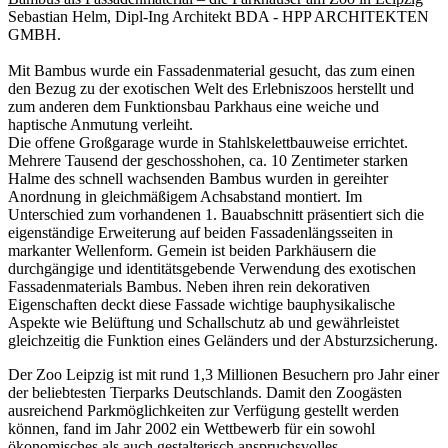
Sebastian Helm, Dipl-Ing Architekt BDA - HPP ARCHITEKTEN
GMBH.
Mit Bambus wurde ein Fassadenmaterial gesucht, das zum einen
den Bezug zu der exotischen Welt des Erlebniszoos herstellt und
zum anderen dem Funktionsbau Parkhaus eine weiche und
haptische Anmutung verleiht.
Die offene Großgarage wurde in Stahlskelettbauweise errichtet.
Mehrere Tausend der geschosshohen, ca. 10 Zentimeter starken
Halme des schnell wachsenden Bambus wurden in gereihter
Anordnung in gleichmäßigem Achsabstand montiert. Im
Unterschied zum vorhandenen 1. Bauabschnitt präsentiert sich die
eigenständige Erweiterung auf beiden Fassadenlängsseiten in
markanter Wellenform. Gemein ist beiden Parkhäusern die
durchgängige und identitätsgebende Verwendung des exotischen
Fassadenmaterials Bambus. Neben ihren rein dekorativen
Eigenschaften deckt diese Fassade wichtige bauphysikalische
Aspekte wie Belüftung und Schallschutz ab und gewährleistet
gleichzeitig die Funktion eines Geländers und der Absturzsicherung.
Der Zoo Leipzig ist mit rund 1,3 Millionen Besuchern pro Jahr einer
der beliebtesten Tierparks Deutschlands. Damit den Zoogästen
ausreichend Parkmöglichkeiten zur Verfügung gestellt werden
können, fand im Jahr 2002 ein Wettbewerb für ein sowohl
ökonomisches als auch gestalterisch anspruchsvolles