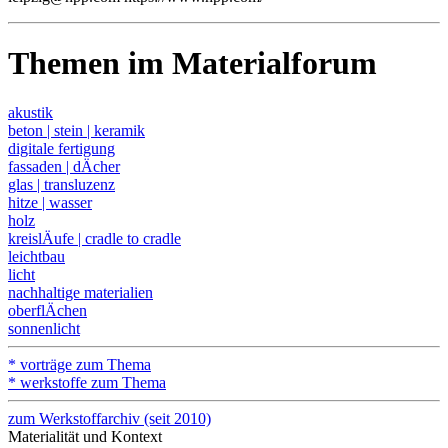
Themen im Materialforum
akustik
beton | stein | keramik
digitale fertigung
fassaden | dÄcher
glas | transluzenz
hitze | wasser
holz
kreislÄufe | cradle to cradle
leichtbau
licht
nachhaltige materialien
oberflÄchen
sonnenlicht
* vorträge zum Thema
* werkstoffe zum Thema
zum Werkstoffarchiv (seit 2010)
Materialität und Kontext