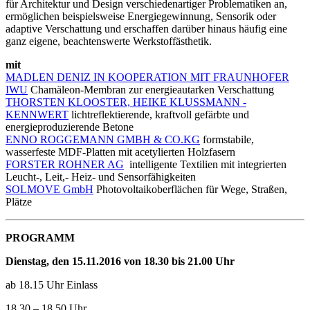
für Architektur und Design verschiedenartiger Problematiken an,
ermöglichen beispielsweise Energiegewinnung, Sensorik oder
adaptive Verschattung und erschaffen darüber hinaus häufig eine
ganz eigene, beachtenswerte Werkstoffästhetik.
mit
MADLEN DENIZ IN KOOPERATION MIT FRAUNHOFER
IWU
Chamäleon-Membran zur energieautarken Verschattung
THORSTEN KLOOSTER, HEIKE KLUSSMANN -
KENNWERT
lichtreflektierende, kraftvoll gefärbte und
energieproduzierende Betone
ENNO ROGGEMANN GMBH & CO.KG
formstabile,
wasserfeste MDF-Platten mit acetylierten Holzfasern
FORSTER ROHNER AG
intelligente Textilien mit integrierten
Leucht-, Leit,- Heiz- und Sensorfähigkeiten
SOLMOVE GmbH
Photovoltaikoberflächen für Wege, Straßen,
Plätze
PROGRAMM
Dienstag, den 15.11.2016 von 18.30 bis 21.00 Uhr
ab 18.15 Uhr Einlass
18.30 – 18.50 Uhr