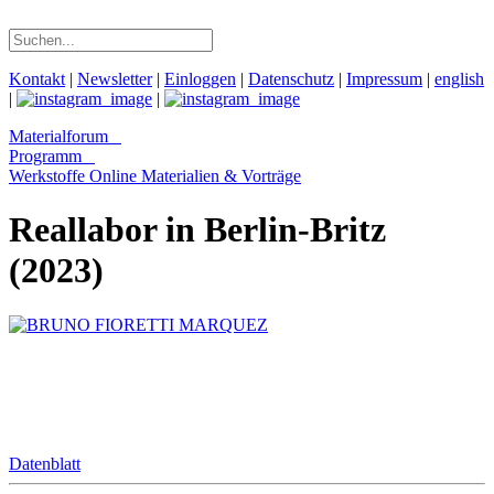
Kontakt
|
Newsletter
|
Einloggen
|
Datenschutz
|
Impressum
|
english
|
|
Materialforum
Programm
Werkstoffe Online
Materialien & Vorträge
Reallabor in Berlin-Britz
(2023)
Datenblatt