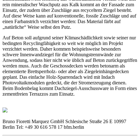
rein mineralischer Waschputz aus Kalk kommt an der Fassade zum
Einsatz, der zudem über Zuschläge aus recyceltem Ziegel besteht.
Auf diese Weise kann auf konventionelle, fossile Zuschläge und auf
einen Farbanstrich verzichtet werden: Das Material färbt auf
„natürliche“ Weise selbst den Putz.
Auf Beton soll aufgrund seiner Klimaschädlichkeit sowie seiner nur
bedingten Recyclingfähigkeit so weit wie möglich im Projekt
verzichtet werden. Daher kommen beispielsweise besonders
schwere Innenwandziegel für die Wohnungstrennwände zur
Anwendung, sodass hier nicht wie üblich auf Beton zurückgegriffen
werden muss. Auch die Geschossdecken werden betonarm als
elementierte Brettsperrholz- oder aber als Ziegeleinhängedecken
geplant. Das einfache Holz-Sparrendach wird mit Indach
Photovoltaikmodulen gedeckt, die der Stromerzeugung dienen.
Beim Bodenbelag kommt Dachziegel-Ausschussware in Form eines
zementfreien Terrazzos zum Einsatz.
Bruno Fioretti Marquez GmbH Schlesische Straße 26 E 10997
Berlin Tel: +49 30 616 578 17 bfm.berlin