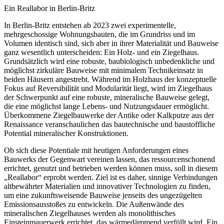
Ein Reallabor in Berlin-Britz
In Berlin-Britz entstehen ab 2023 zwei experimentelle,
mehrgeschossige Wohnungsbauten, die im Grundriss und im
Volumen identisch sind, sich aber in ihrer Materialität und Bauweise
ganz wesentlich unterscheiden: Ein Holz- und ein Ziegelhaus.
Grundsätzlich wird eine robuste, baubiologisch unbedenkliche und
möglichst zirkuläre Bauweise mit minimalem Technikeinsatz in
beiden Häusern angestrebt. Während im Holzhaus der konzeptuelle
Fokus auf Reversibilität und Modularität liegt, wird im Ziegelhaus
der Schwerpunkt auf eine robuste, mineralische Bauweise gelegt,
die eine möglichst lange Lebens- und Nutzungsdauer ermöglicht.
Überkommene Ziegelbauwerke der Antike oder Kalkputze aus der
Renaissance veranschaulichen das bautechnische und baustoffliche
Potential mineralischer Konstruktionen.
Ob sich diese Potentiale mit heutigen Anforderungen eines
Bauwerks der Gegenwart vereinen lassen, das ressourcenschonend
errichtet, genutzt und betrieben werden können muss, soll in diesem
„Reallabor“ erprobt werden. Ziel ist es daher, sinnige Verbindungen
altbewährter Materialien und innovativer Technologien zu finden,
um eine zukunftsweisende Bauweise jenseits des ungezügelten
Emissionsausstoßes zu entwickeln. Die Außenwände des
mineralischen Ziegelhauses werden als monolithisches
Einsteinmauerwerk errichtet, das wärmedämmend verfüllt wird. Ein