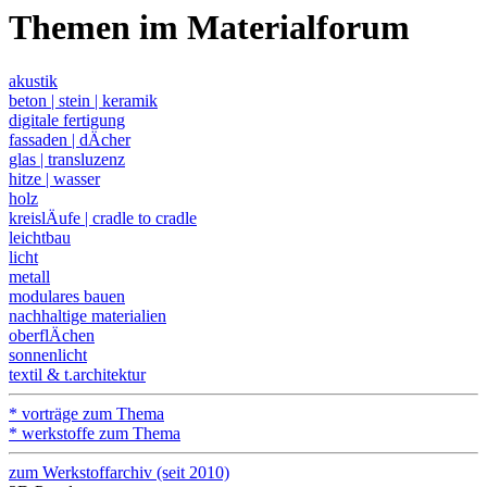
Themen im Materialforum
akustik
beton | stein | keramik
digitale fertigung
fassaden | dÄcher
glas | transluzenz
hitze | wasser
holz
kreislÄufe | cradle to cradle
leichtbau
licht
metall
modulares bauen
nachhaltige materialien
oberflÄchen
sonnenlicht
textil & t.architektur
* vorträge zum Thema
* werkstoffe zum Thema
zum Werkstoffarchiv (seit 2010)