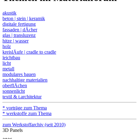
akustik
beton | stein | keramik
digitale fertigung
fassaden | dÄcher
glas | transluzenz
hitze | wasser
holz
kreislÄufe | cradle to cradle
leichtbau
licht
metall
modulares bauen
nachhaltige materialien
oberflÄchen
sonnenlicht
textil & t.architektur
* vorträge zum Thema
* werkstoffe zum Thema
zum Werkstoffarchiv (seit 2010)
3D Panels