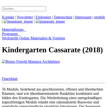
Kontakt
|
Newsletter
|
Einloggen
|
Datenschutz
|
Impressum
|
english
|
|
Materialforum
Programm
Werkstoffe Online
Materialien & Vorträge
Kindergarten Cassarate (2018)
Datenblatt
56 Module, bestehend aus geschlossenen, offenen und überdachten
Räumen, sind wie überdimensionierte Bauklötze kombiniert und
bilden den Kindergarten. Die Wiederholung eines unregelmäßigen
trapezförmigen Moduls erlaubt eine rationalisierte Bauweise und
ermöglicht unterschiedliche räumliche Situationen. Die Spannung