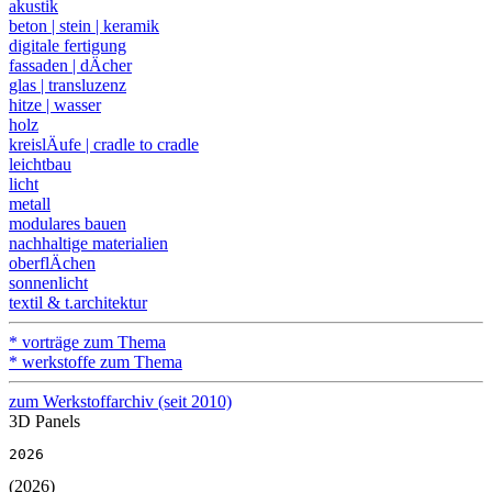
akustik
beton | stein | keramik
digitale fertigung
fassaden | dÄcher
glas | transluzenz
hitze | wasser
holz
kreislÄufe | cradle to cradle
leichtbau
licht
metall
modulares bauen
nachhaltige materialien
oberflÄchen
sonnenlicht
textil & t.architektur
* vorträge zum Thema
* werkstoffe zum Thema
zum Werkstoffarchiv (seit 2010)
3D Panels
2026
(2026)