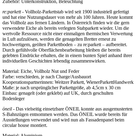
Zubehör: Unterkonstruktion, Beleuchtung
re:parkett -
Vollholz-Parkettstab wird seit 1900 industriell gefertigt
und hat eine Nutzungsdauer von mehr als 100 Jahren. Heute kommt
das Vollholz aus fernen Ländern. In Österreich finden wir die gern
verwendete Eiche als bereits verlegten Stabparkett wieder. Um die
wertvolle Ressource nicht einer einmaligen thermischen Verwertung
in Luft aufzulösen, werden die genagelten Bretter erneut zu
hochwertigem, geölten Parkettboden – zu re:parkett – aufbereitet.
Durch gefühlvolle Oberflächenbearbeitung bleiben die bereits
gelebten Eindrücke erhalten, die in einem bunten Spiel anhand ihrer
individuellen Geschichten lebendig zusammenwirken.
Material: Eiche, Vollholz Nut und Feder
Farbe: verschieden, je nach Charge/Ausbauort
Kooperationspartnerinnen: Weitzer Parkett, WienerParkettHandwerk
Maße: je nach ursprünglicher Parkettgröße, ab 4,5cm x 30 cm
Einbau: genagelt (oder geklebt) auf UK, durch geschulten
Bodenleger
öneil -
Das vielseitig einsetzbare ÖNEIL konnte aus ausgemusterten
S-Bahnzügen entnommen werden. Das ÖNEIL wurde bereits für
Ausstellungen verwendet und wird nun als Fassadenpanel beim
circular house montiert.
Material: Aluminium