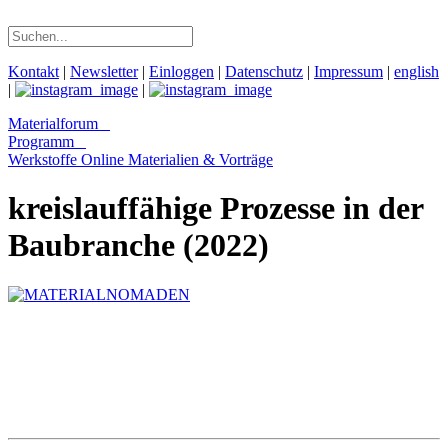
Kontakt
|
Newsletter
|
Einloggen
|
Datenschutz
|
Impressum
|
english
|
|
Materialforum
Programm
Werkstoffe Online
Materialien & Vorträge
kreislauffähige Prozesse in der
Baubranche (2022)