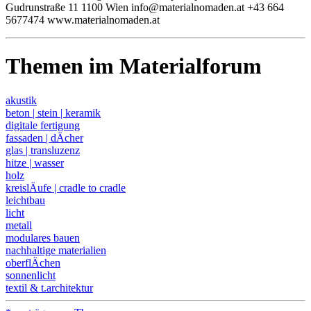
Gudrunstraße 11 1100 Wien info@materialnomaden.at +43 664
5677474 www.materialnomaden.at
Themen im Materialforum
akustik
beton | stein | keramik
digitale fertigung
fassaden | dÄcher
glas | transluzenz
hitze | wasser
holz
kreislÄufe | cradle to cradle
leichtbau
licht
metall
modulares bauen
nachhaltige materialien
oberflÄchen
sonnenlicht
textil & t.architektur