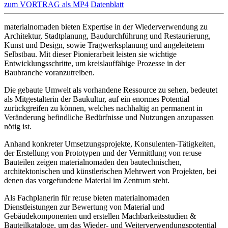
zum VORTRAG als MP4
Datenblatt
materialnomaden bieten Expertise in der Wiederverwendung zu
Architektur, Stadtplanung, Baudurchführung und Restaurierung,
Kunst und Design, sowie Tragwerksplanung und angeleitetem
Selbstbau. Mit dieser Pionierarbeit leisten sie wichtige
Entwicklungsschritte, um kreislauffähige Prozesse in der
Baubranche voranzutreiben.
Die gebaute Umwelt als vorhandene Ressource zu sehen, bedeutet
als Mitgestalterin der Baukultur, auf ein enormes Potential
zurückgreifen zu können, welches nachhaltig an permanent in
Veränderung befindliche Bedürfnisse und Nutzungen anzupassen
nötig ist.
Anhand konkreter Umsetzungsprojekte, Konsulenten-Tätigkeiten,
der Erstellung von Prototypen und der Vermittlung von re:use
Bauteilen zeigen materialnomaden den bautechnischen,
architektonischen und künstlerischen Mehrwert von Projekten, bei
denen das vorgefundene Material im Zentrum steht.
Als Fachplanerin für re:use bieten materialnomaden
Dienstleistungen zur Bewertung von Material und
Gebäudekomponenten und erstellen Machbarkeitsstudien &
Bauteilkataloge, um das Wieder- und Weiterverwendungspotential