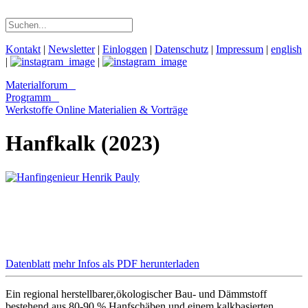
Kontakt
|
Newsletter
|
Einloggen
|
Datenschutz
|
Impressum
|
english
|
|
Materialforum
Programm
Werkstoffe Online
Materialien & Vorträge
Hanfkalk (2023)
Datenblatt
mehr Infos als PDF herunterladen
Ein regional herstellbarer,ökologischer Bau- und Dämmstoff
bestehend aus 80-90 % Hanfschäben und einem kalkbasierten