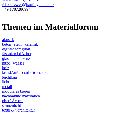
felix.drewes@hanfingenieur.de
+49 1787286994
Themen im Materialforum
akustik
beton | stein | keramik
digitale fertigung
fassaden | dÄcher
glas | transluzenz
hitze | wasser
holz
kreislÄufe | cradle to cradle
leichtbau
licht
metall
modulares bauen
nachhaltige materialien
oberflÄchen
sonnenlicht
textil & t.architektur