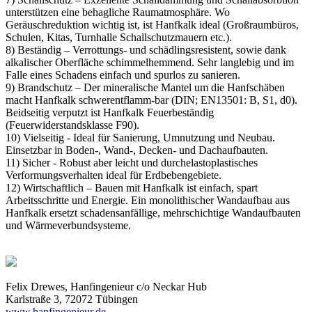
unterstützen eine behagliche Raumatmosphäre. Wo
Geräuschreduktion wichtig ist, ist Hanfkalk ideal (Großraumbüros,
Schulen, Kitas, Turnhalle Schallschutzmauern etc.).
8) Beständig – Verrottungs- und schädlingsresistent, sowie dank
alkalischer Oberfläche schimmelhemmend. Sehr langlebig und im
Falle eines Schadens einfach und spurlos zu sanieren.
9) Brandschutz – Der mineralische Mantel um die Hanfschäben
macht Hanfkalk schwerentflamm-bar (DIN; EN13501: B, S1, d0).
Beidseitig verputzt ist Hanfkalk Feuerbeständig
(Feuerwiderstandsklasse F90).
10) Vielseitig - Ideal für Sanierung, Umnutzung und Neubau.
Einsetzbar in Boden-, Wand-, Decken- und Dachaufbauten.
11) Sicher - Robust aber leicht und durchelastoplastisches
Verformungsverhalten ideal für Erdbebengebiete.
12) Wirtschaftlich – Bauen mit Hanfkalk ist einfach, spart
Arbeitsschritte und Energie. Ein monolithischer Wandaufbau aus
Hanfkalk ersetzt schadensanfällige, mehrschichtige Wandaufbauten
und Wärmeverbundsysteme.
Felix Drewes, Hanfingenieur c/o Neckar Hub
Karlstraße 3, 72072 Tübingen
www.hanfingenieur.de