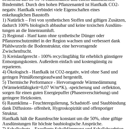
Bindemittel. Durch den hohen Pflanzenanteil ist Hanfkalk CO2-
negativ. Hanfkalk verbindet viele Eigenschaften eines
enkeltauglichen Baustoffs
1) Natürlich – Frei von synthetischen Stoffen und giftigen Zusätzen,
dadurch 100% biologisch abbaubar und keine toxischen Ausdüns-
tungen an die Innenraumluft.
2) Regional - Hanf kann ohne synthetische Dünger oder
Pflanzenschutzmittel in der Region wachsen und verbessert dank
Pfahlwurzeln die Bodenstruktur, eine hervorragende
Zwischenfrucht.
3) Kreislaufgerecht - 100% recyclingfähig für erheblich günstigere
Entsorgungskosten. Außerdem einfach und kostengünstig zu
reparieren.
4) Ökologisch - Hanfkalk ist CO2-negativ, wird ohne Sand und
geringen PrimäRenergieaufwand hergestellt.
5) Thermische Performance - Hervorragende Wärmedämmung
(Wärmeleitfähigkeit=0,07 W/m*K), -speicherung und -reflektion,
sorgen für einen guten Energiepuffer (Phasenverschiebung) und
geringere Heizkosten.
6) Raumklima – Feuchteregulierung, Schadstoff- und Staubbindung
dank Diffusions- offenheit, Hygroskopizität und offenporiger
Struktur.
Hanfkalk hält die Raumfeuchte konstant um die 50%, ohne giftige
Ausdünstungen für höchste baubiologische Ansprüche.
7) Schallschutz – Exzellente Schalldämmung und Schallabsorbtion