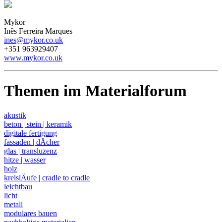
Mykor
Inês Ferreira Marques
ines@mykor.co.uk
+351 963929407
www.mykor.co.uk
Themen im Materialforum
akustik
beton | stein | keramik
digitale fertigung
fassaden | dÄcher
glas | transluzenz
hitze | wasser
holz
kreislÄufe | cradle to cradle
leichtbau
licht
metall
modulares bauen