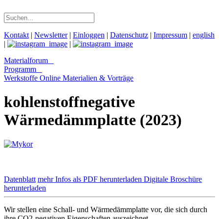
Kontakt
|
Newsletter
|
Einloggen
|
Datenschutz
|
Impressum
|
english
|
|
Materialforum
Programm
Werkstoffe Online
Materialien & Vorträge
kohlenstoffnegative
Wärmedämmplatte (2023)
Datenblatt
mehr Infos als PDF herunterladen
Digitale Broschüre
herunterladen
Wir stellen eine Schall- und Wärmedämmplatte vor, die sich durch
ihre CO2-negativen Eigenschaften auszeichnet.