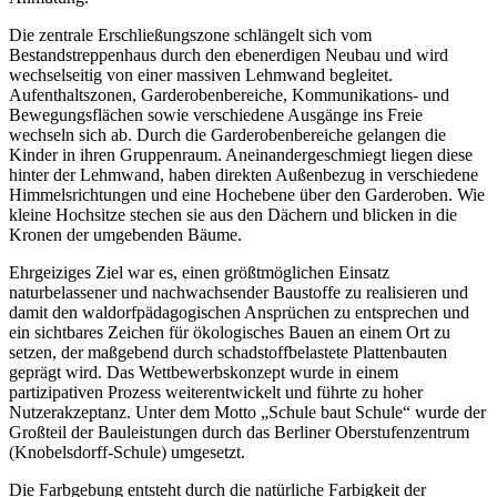
Die zentrale Erschließungszone schlängelt sich vom
Bestandstreppenhaus durch den ebenerdigen Neubau und wird
wechselseitig von einer massiven Lehmwand begleitet.
Aufenthaltszonen, Garderobenbereiche, Kommunikations- und
Bewegungsflächen sowie verschiedene Ausgänge ins Freie
wechseln sich ab. Durch die Garderobenbereiche gelangen die
Kinder in ihren Gruppenraum. Aneinandergeschmiegt liegen diese
hinter der Lehmwand, haben direkten Außenbezug in verschiedene
Himmelsrichtungen und eine Hochebene über den Garderoben. Wie
kleine Hochsitze stechen sie aus den Dächern und blicken in die
Kronen der umgebenden Bäume.
Ehrgeiziges Ziel war es, einen größtmöglichen Einsatz
naturbelassener und nachwachsender Baustoffe zu realisieren und
damit den waldorfpädagogischen Ansprüchen zu entsprechen und
ein sichtbares Zeichen für ökologisches Bauen an einem Ort zu
setzen, der maßgebend durch schadstoffbelastete Plattenbauten
geprägt wird. Das Wettbewerbskonzept wurde in einem
partizipativen Prozess weiterentwickelt und führte zu hoher
Nutzerakzeptanz. Unter dem Motto „Schule baut Schule“ wurde der
Großteil der Bauleistungen durch das Berliner Oberstufenzentrum
(Knobelsdorff-Schule) umgesetzt.
Die Farbgebung entsteht durch die natürliche Farbigkeit der