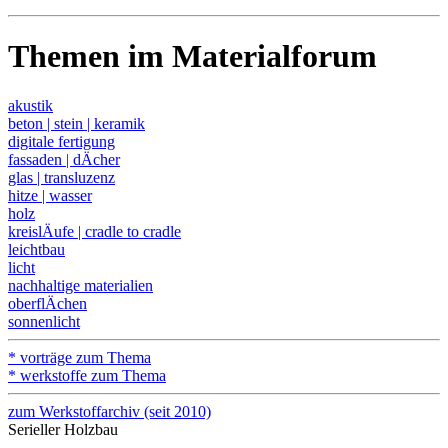
Themen im Materialforum
akustik
beton | stein | keramik
digitale fertigung
fassaden | dÄcher
glas | transluzenz
hitze | wasser
holz
kreislÄufe | cradle to cradle
leichtbau
licht
nachhaltige materialien
oberflÄchen
sonnenlicht
* vorträge zum Thema
* werkstoffe zum Thema
zum Werkstoffarchiv (seit 2010)
Serieller Holzbau