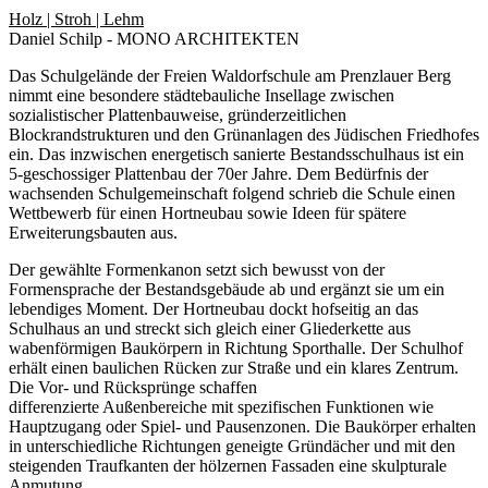
Holz | Stroh | Lehm
Daniel Schilp - MONO ARCHITEKTEN
Das Schulgelände der Freien Waldorfschule am Prenzlauer Berg
nimmt eine besondere städtebauliche Insellage zwischen
sozialistischer Plattenbauweise, gründerzeitlichen
Blockrandstrukturen und den Grünanlagen des Jüdischen Friedhofes
ein. Das inzwischen energetisch sanierte Bestandsschulhaus ist ein
5-geschossiger Plattenbau der 70er Jahre. Dem Bedürfnis der
wachsenden Schulgemeinschaft folgend schrieb die Schule einen
Wettbewerb für einen Hortneubau sowie Ideen für spätere
Erweiterungsbauten aus.
Der gewählte Formenkanon setzt sich bewusst von der
Formensprache der Bestandsgebäude ab und ergänzt sie um ein
lebendiges Moment. Der Hortneubau dockt hofseitig an das
Schulhaus an und streckt sich gleich einer Gliederkette aus
wabenförmigen Baukörpern in Richtung Sporthalle. Der Schulhof
erhält einen baulichen Rücken zur Straße und ein klares Zentrum.
Die Vor- und Rücksprünge schaffen
differenzierte Außenbereiche mit spezifischen Funktionen wie
Hauptzugang oder Spiel- und Pausenzonen. Die Baukörper erhalten
in unterschiedliche Richtungen geneigte Gründächer und mit den
steigenden Traufkanten der hölzernen Fassaden eine skulpturale
Anmutung.