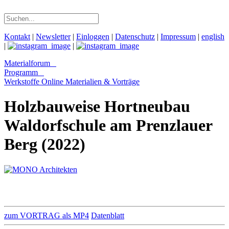
Kontakt
|
Newsletter
|
Einloggen
|
Datenschutz
|
Impressum
|
english
|
|
Materialforum
Programm
Werkstoffe Online
Materialien & Vorträge
Holzbauweise Hortneubau
Waldorfschule am Prenzlauer
Berg (2022)
zum VORTRAG als MP4
Datenblatt