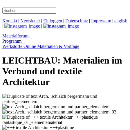
Kontakt
|
Newsletter
|
Einloggen
|
Datenschutz
|
Impressum
|
english
|
|
Materialforum
Programm
Werkstoffe Online
Materialien & Vorträge
LEICHTBAU: Materialien im
Verbund und textile
Architektur