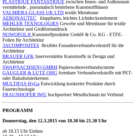
PLASTIQUE FANTASTIQUE
zwischen Innen- und Außenraum
vermittelnde , pneumatisch betriebene Kunststoffblasen
VALMIERA GLASS UK LTD
textile Membrane
AERONAUTEC
klappbares, leichtes Lichtdeckenelement
MEHLER TEXNOLOGIES
Gewebe und Membrane für textile
Architektur und Großformatdruck
NOWOFOL®
Kunststoffprodukte GmbH & Co. KG - ETFE-
Folien für Architektur
3ACOMPOSITES
flexibler Fassadenverbundwerkstoff für die
Architektur
BRAUER GFK
faserverstärkte Kunststoffe in Design und
Architektur
SWAP(SACHSEN) GMBH
Papierwabenverbundsysteme
GAUGLER & LUTZ OHG
formbare Verbundwerkstoffe mit PET-
oder Balsafurnierkernen
MULTIFAS HyGa
Entwicklung konkreter Produkte durch
Fasertechnologie
FRAUNHOFER IWU
hochporöser Metallschaum im Verbund
PROGRAMM
Donnerstag, den 12.3.2015 von 18.30 bis 21.30 Uhr
ab 18.15 Uhr Einlass