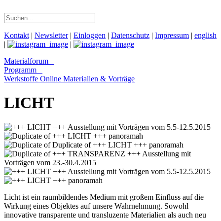
Kontakt
|
Newsletter
|
Einloggen
|
Datenschutz
|
Impressum
|
english
|
|
Materialforum
Programm
Werkstoffe Online
Materialien & Vorträge
LICHT
Licht ist ein raumbildendes Medium mit großem Einfluss auf die
Wirkung eines Objektes auf unsere Wahrnehmung. Sowohl
innovative transparente und transluzente Materialien als auch neu