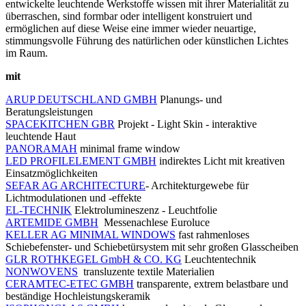
entwickelte leuchtende Werkstoffe wissen mit ihrer Materialität zu
überraschen, sind formbar oder intelligent konstruiert und
ermöglichen auf diese Weise eine immer wieder neuartige,
stimmungsvolle Führung des natürlichen oder künstlichen Lichtes
im Raum.
mit
ARUP DEUTSCHLAND GMBH
Planungs- und
Beratungsleistungen
SPACEKITCHEN GBR
Projekt - Light Skin - interaktive
leuchtende Haut
PANORAMAH
minimal frame window
LED PROFILELEMENT GMBH
indirektes Licht mit kreativen
Einsatzmöglichkeiten
SEFAR AG ARCHITECTURE
- Architekturgewebe für
Lichtmodulationen und -effekte
EL-TECHNIK
Elektrolumineszenz - Leuchtfolie
ARTEMIDE GMBH
Messenachlese Euroluce
KELLER AG MINIMAL WINDOWS
fast rahmenloses
Schiebefenster- und Schiebetürsystem mit sehr großen Glasscheiben
GLR ROTHKEGEL GmbH & CO. KG
Leuchtentechnik
NONWOVENS
transluzente textile Materialien
CERAMTEC-ETEC GMBH
transparente, extrem belastbare und
beständige Hochleistungskeramik