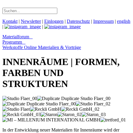
Kontakt
|
Newsletter
|
Einloggen
|
Datenschutz
|
Impressum
|
english
|
|
Materialforum
Programm
Werkstoffe Online
Materialien & Vorträge
INNENRÄUME | FORMEN,
FARBEN UND
STRUKTUREN
In der Entwicklung neuer Materialien für Innenräume wird der