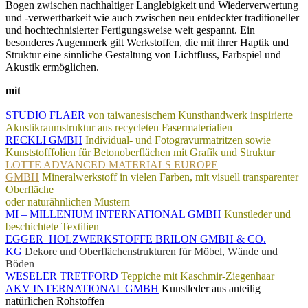
Bogen zwischen nachhaltiger Langlebigkeit und Wiederverwertung
und -verwertbarkeit wie auch zwischen neu entdeckter traditioneller
und hochtechnisierter Fertigungsweise weit gespannt. Ein
besonderes Augenmerk gilt Werkstoffen, die mit ihrer Haptik und
Struktur eine sinnliche Gestaltung von Lichtfluss, Farbspiel und
Akustik ermöglichen.
mit
STUDIO FLAER
von taiwanesischem Kunsthandwerk inspirierte
Akustikraumstruktur aus recycleten Fasermaterialien
RECKLI GMBH
Individual- und Fotogravurmatritzen sowie
Kunststofffolien für Betonoberflächen mit Grafik und Struktur
LOTTE ADVANCED MATERIALS EUROPE
GMBH
Mineralwerkstoff in vielen Farben, mit visuell transparenter
Oberfläche
oder naturähnlichen Mustern
MI – MILLENIUM INTERNATIONAL GMBH
Kunstleder und
beschichtete Textilien
EGGER
HOLZWERKSTOFFE BRILON GMBH & CO.
KG
Dekore und Oberflächenstrukturen für Möbel, Wände und
Böden
WESELER TRETFORD
Teppiche mit Kaschmir-Ziegenhaar
AKV INTERNATIONAL GMBH
Kunstleder aus anteilig
natürlichen Rohstoffen