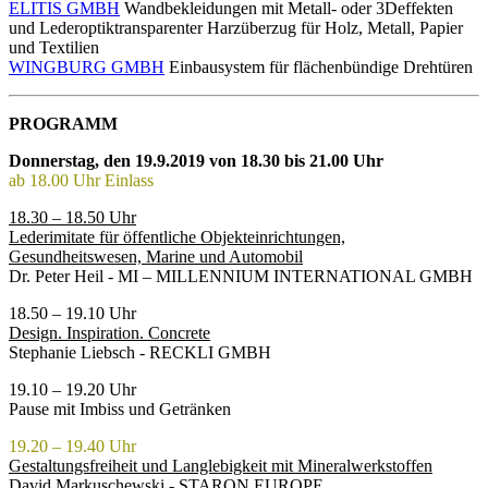
ELITIS GMBH
Wandbekleidungen mit Metall- oder 3Deffekten
und Lederoptik
transparenter Harzüberzug für Holz, Metall, Papier
und Textilien
WINGBURG GMBH
Einbausystem für flächenbündige Drehtüren
PROGRAMM
Donnerstag, den 19.9.2019 von 18.30 bis 21.00 Uhr
ab 18.00 Uhr Einlass
18.30 – 18.50 Uhr
Lederimitate für öffentliche Objekteinrichtungen,
Gesundheitswesen, Marine und Automobil
Dr. Peter Heil - MI – MILLENNIUM INTERNATIONAL GMBH
18.50 – 19.10 Uhr
Design. Inspiration. Concrete
Stephanie Liebsch - RECKLI GMBH
19.10 – 19.20 Uhr
Pause mit Imbiss und Getränken
19.20 – 19.40 Uhr
Gestaltungsfreiheit und Langlebigkeit mit Mineralwerkstoffen
David Markuschewski - STARON EUROPE