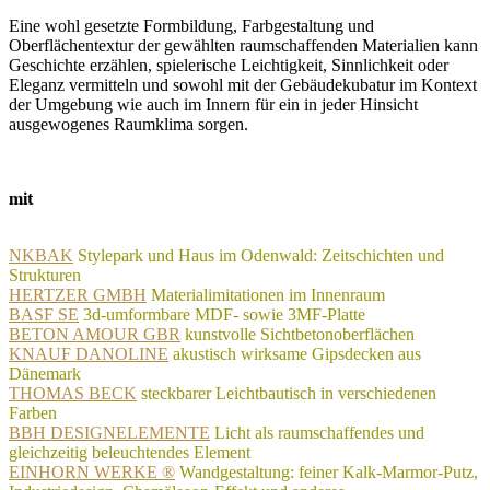
Eine wohl gesetzte Formbildung, Farbgestaltung und
Oberflächentextur der gewählten raumschaffenden Materialien kann
Geschichte erzählen, spielerische Leichtigkeit, Sinnlichkeit oder
Eleganz vermitteln und sowohl mit der Gebäudekubatur im Kontext
der Umgebung wie auch im Innern für ein in jeder Hinsicht
ausgewogenes Raumklima sorgen.
mit
NKBAK
Stylepark und Haus im Odenwald: Zeitschichten und
Strukturen
HERTZER GMBH
Materialimitationen im Innenraum
BASF SE
3d-umformbare MDF- sowie 3MF-Platte
BETON AMOUR GBR
kunstvolle Sichtbetonoberflächen
KNAUF DANOLINE
akustisch wirksame Gipsdecken aus
Dänemark
THOMAS BECK
steckbarer Leichtbautisch in verschiedenen
Farben
BBH DESIGNELEMENTE
Licht als raumschaffendes und
gleichzeitig beleuchtendes Element
EINHORN WERKE ®
Wandgestaltung: feiner Kalk-Marmor-Putz,