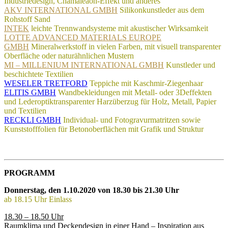
Industriedesign, Chamäleaon-Effekt und anderes
AKV INTERNATIONAL GMBH
Silikonkunstleder aus dem
Rohstoff Sand
INTEK
leichte Trennwandsysteme mit akustischer Wirksamkeit
LOTTE ADVANCED MATERIALS EUROPE
GMBH
Mineralwerkstoff in vielen Farben, mit visuell transparenter
Oberfläche
oder naturähnlichen Mustern
MI – MILLENIUM INTERNATIONAL GMBH
Kunstleder und
beschichtete Textilien
WESELER TRETFORD
Teppiche mit Kaschmir-Ziegenhaar
ELITIS GMBH
Wandbekleidungen mit Metall- oder 3Deffekten
und Lederoptik
transparenter Harzüberzug für Holz, Metall, Papier
und Textilien
RECKLI GMBH
Individual- und Fotogravurmatritzen sowie
Kunststofffolien für Betonoberflächen mit Grafik und Struktur
PROGRAMM
Donnerstag, den 1.10.2020 von 18.30 bis 21.30 Uhr
ab 18.15 Uhr Einlass
18.30 – 18.50 Uhr
Raumklima und Deckendesign in einer Hand – Inspiration aus