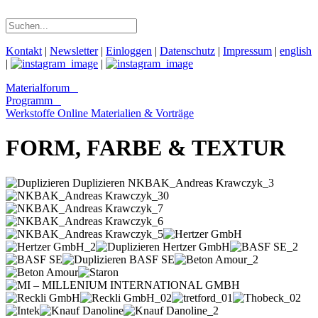
Kontakt
|
Newsletter
|
Einloggen
|
Datenschutz
|
Impressum
|
english
|
|
Materialforum
Programm
Werkstoffe Online
Materialien & Vorträge
FORM, FARBE & TEXTUR